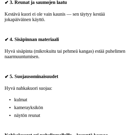
3. Reunat ja saumojen laatu
✔
Kestävä kuori ei ole vain kaunis — sen täytyy kestää
jokapäiväinen käyttö.
4. Sisäpinnan materiaali
✔
Hyvä sisäpinta (mikrokuitu tai pehmeä kangas) estää puhelimen
naarmuuntumisen.
5. Suojausominaisuudet
✔
Hyvä nahkakuori suojaa:
kulmat
kamerayksikön
näytön reunat