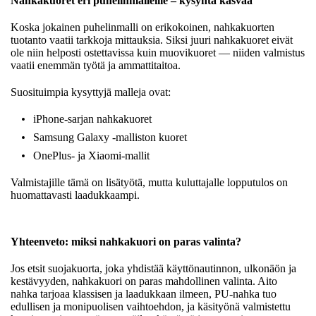
Nahkakuoret eri puhelinmalleille – kysyntä kasvaa
Koska jokainen puhelinmalli on erikokoinen, nahkakuorten
tuotanto vaatii tarkkoja mittauksia. Siksi juuri nahkakuoret eivät
ole niin helposti ostettavissa kuin muovikuoret — niiden valmistus
vaatii enemmän työtä ja ammattitaitoa.
Suosituimpia kysyttyjä malleja ovat:
iPhone-sarjan nahkakuoret
Samsung Galaxy -malliston kuoret
OnePlus- ja Xiaomi-mallit
Valmistajille tämä on lisätyötä, mutta kuluttajalle lopputulos on
huomattavasti laadukkaampi.
Yhteenveto: miksi nahkakuori on paras valinta?
Jos etsit suojakuorta, joka yhdistää käyttönautinnon, ulkonäön ja
kestävyyden, nahkakuori on paras mahdollinen valinta. Aito
nahka tarjoaa klassisen ja laadukkaan ilmeen, PU-nahka tuo
edullisen ja monipuolisen vaihtoehdon, ja käsityönä valmistettu