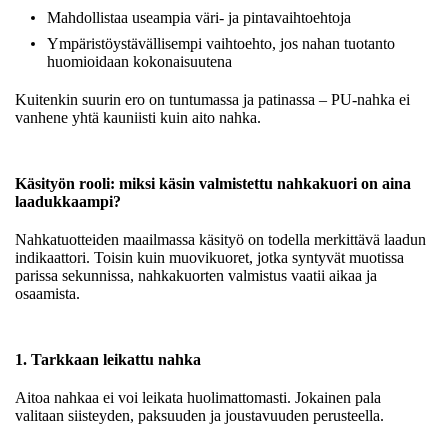
Mahdollistaa useampia väri- ja pintavaihtoehtoja
Ympäristöystävällisempi vaihtoehto, jos nahan tuotanto
huomioidaan kokonaisuutena
Kuitenkin suurin ero on tuntumassa ja patinassa – PU-nahka ei
vanhene yhtä kauniisti kuin aito nahka.
Käsityön rooli: miksi käsin valmistettu nahkakuori on aina
laadukkaampi?
Nahkatuotteiden maailmassa käsityö on todella merkittävä laadun
indikaattori. Toisin kuin muovikuoret, jotka syntyvät muotissa
parissa sekunnissa, nahkakuorten valmistus vaatii aikaa ja
osaamista.
1. Tarkkaan leikattu nahka
Aitoa nahkaa ei voi leikata huolimattomasti. Jokainen pala
valitaan siisteyden, paksuuden ja joustavuuden perusteella.