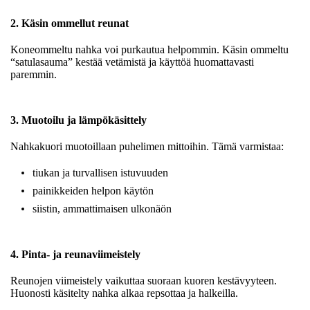
2. Käsin ommellut reunat
Koneommeltu nahka voi purkautua helpommin. Käsin ommeltu
“satulasauma” kestää vetämistä ja käyttöä huomattavasti
paremmin.
3. Muotoilu ja lämpökäsittely
Nahkakuori muotoillaan puhelimen mittoihin. Tämä varmistaa:
tiukan ja turvallisen istuvuuden
painikkeiden helpon käytön
siistin, ammattimaisen ulkonäön
4. Pinta- ja reunaviimeistely
Reunojen viimeistely vaikuttaa suoraan kuoren kestävyyteen.
Huonosti käsitelty nahka alkaa repsottaa ja halkeilla.