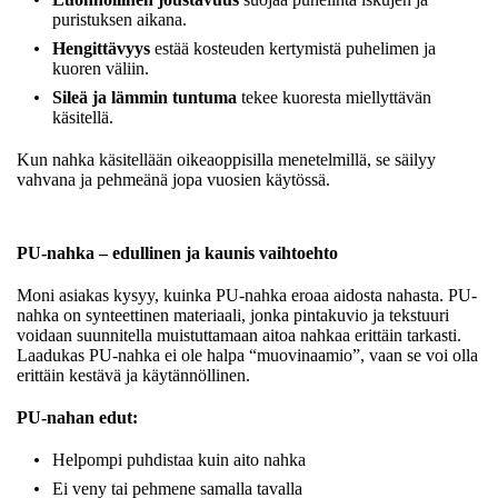
puristuksen aikana.
Hengittävyys
estää kosteuden kertymistä puhelimen ja
kuoren väliin.
Sileä ja lämmin tuntuma
tekee kuoresta miellyttävän
käsitellä.
Kun nahka käsitellään oikeaoppisilla menetelmillä, se säilyy
vahvana ja pehmeänä jopa vuosien käytössä.
PU-nahka – edullinen ja kaunis vaihtoehto
Moni asiakas kysyy, kuinka PU-nahka eroaa aidosta nahasta. PU-
nahka on synteettinen materiaali, jonka pintakuvio ja tekstuuri
voidaan suunnitella muistuttamaan aitoa nahkaa erittäin tarkasti.
Laadukas PU-nahka ei ole halpa “muovinaamio”, vaan se voi olla
erittäin kestävä ja käytännöllinen.
PU-nahan edut:
Helpompi puhdistaa kuin aito nahka
Ei veny tai pehmene samalla tavalla