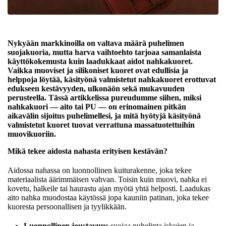
Nykyään markkinoilla on valtava määrä puhelimen
suojakuoria, mutta harva vaihtoehto tarjoaa samanlaista
käyttökokemusta kuin laadukkaat aidot nahkakuoret.
Vaikka muoviset ja silikoniset kuoret ovat edullisia ja
helppoja löytää, käsityönä valmistetut nahkakuoret erottuvat
edukseen kestävyyden, ulkonäön sekä mukavuuden
perusteella. Tässä artikkelissa pureudumme siihen, miksi
nahkakuori — aito tai PU — on erinomainen pitkän
aikavälin sijoitus puhelimellesi, ja mitä hyötyjä käsityönä
valmistetut kuoret tuovat verrattuna massatuotettuihin
muovikuoriin.
Mikä tekee aidosta nahasta erityisen kestävän?
Aidossa nahassa on luonnollinen kuiturakenne, joka tekee
materiaalista äärimmäisen vahvan. Toisin kuin muovi, nahka ei
kovetu, halkeile tai haurastu ajan myötä yhtä helposti. Laadukas
aito nahka muodostaa käytössä jopa kauniin patinan, joka tekee
kuoresta persoonallisen ja tyylikkään.
Luonnollinen joustavuus
suojaa puhelinta iskujen ja