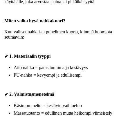
käyttäjälle, joka arvostaa laatua tai pitkäikäisyyttä.
Miten valita hyvä nahkakuori?
Kun valitset nahkaista puhelimen kuorta, kiinnitä huomiota
seuraaviin:
1. Materiaalin tyyppi
✔
Aito nahka = paras tuntuma ja kestävyys
PU-nahka = kevyempi ja edullisempi
2. Valmistusmenetelmä
✔
Käsin ommeltu = kestävin vaihtoehto
Massatuotanto = edullinen mutta heikompi viimeistely