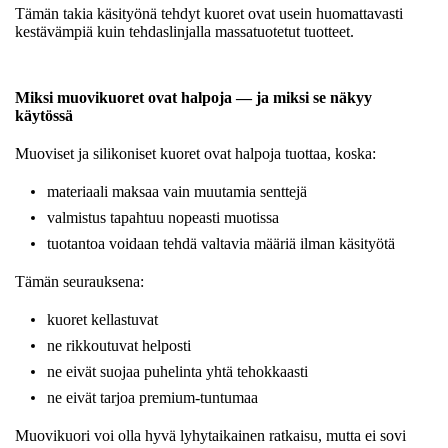
Tämän takia käsityönä tehdyt kuoret ovat usein huomattavasti
kestävämpiä kuin tehdaslinjalla massatuotetut tuotteet.
Miksi muovikuoret ovat halpoja — ja miksi se näkyy
käytössä
Muoviset ja silikoniset kuoret ovat halpoja tuottaa, koska:
materiaali maksaa vain muutamia senttejä
valmistus tapahtuu nopeasti muotissa
tuotantoa voidaan tehdä valtavia määriä ilman käsityötä
Tämän seurauksena:
kuoret kellastuvat
ne rikkoutuvat helposti
ne eivät suojaa puhelinta yhtä tehokkaasti
ne eivät tarjoa premium-tuntumaa
Muovikuori voi olla hyvä lyhytaikainen ratkaisu, mutta ei sovi